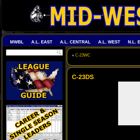
MWBL
A.L. EAST
A.L. CENTRAL
A.L. WEST
N.L. 
«
C-23WC
C-23DS