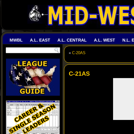
MWBL
A.L. EAST
A.L. CENTRAL
A.L. WEST
N.L. 
«
C-20AS
C-21AS