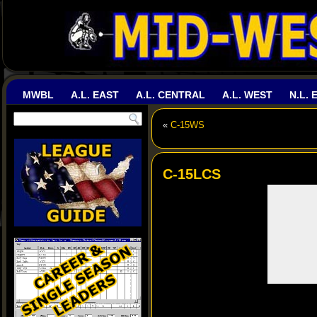
MWBL
A.L. EAST
A.L. CENTRAL
A.L. WEST
N.L. 
«
C-15WS
C-15LCS