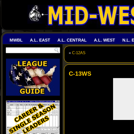
MWBL
A.L. EAST
A.L. CENTRAL
A.L. WEST
N.L. 
«
C-12AS
C-13WS