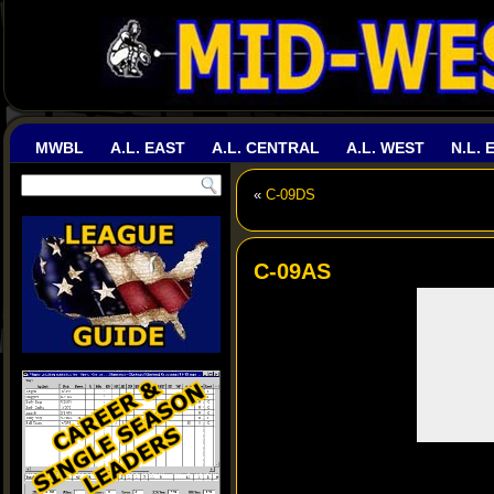
MWBL
A.L. EAST
A.L. CENTRAL
A.L. WEST
N.L. 
«
C-09DS
C-09AS