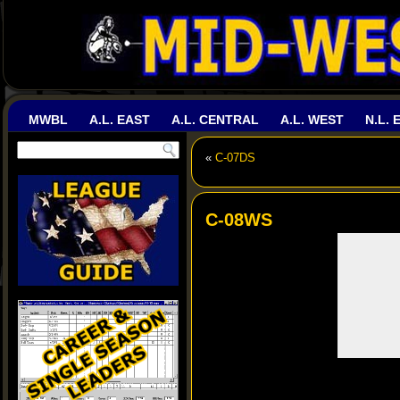
MWBL
A.L. EAST
A.L. CENTRAL
A.L. WEST
N.L. 
«
C-07DS
C-08WS