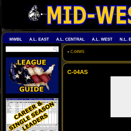
MWBL
A.L. EAST
A.L. CENTRAL
A.L. WEST
N.L. 
«
C-04WS
C-04AS